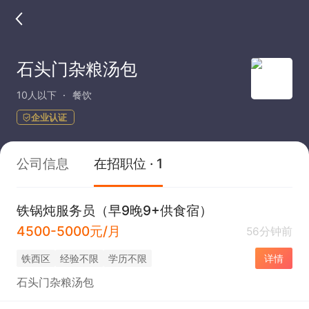
石头门杂粮汤包
10人以下
餐饮
企业认证
公司信息
在招职位 · 1
铁锅炖服务员（早9晚9+供食宿）
4500-5000元/月
56分钟前
铁西区
经验不限
学历不限
详情
石头门杂粮汤包