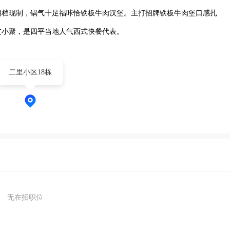
明档现制，锅气十足福咔恰铁板牛肉汉堡。主打招牌铁板牛肉堡口感扎
友小聚，是四平当地人气西式快餐代表。
二里小区18栋
无在招职位