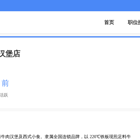
首页
职位
汉堡店
月前
活跃
牛肉汉堡及西式小食。隶属全国连锁品牌，以 220℃铁板现煎足料牛