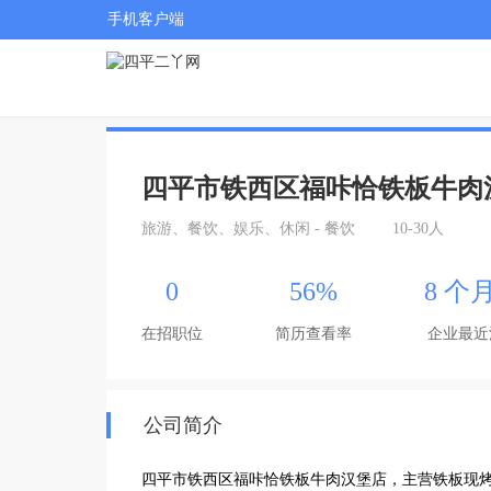
手机客户端
四平市铁西区福咔恰铁板牛肉
旅游、餐饮、娱乐、休闲 - 餐饮
10-30人
0
56%
8 个
在招职位
简历查看率
企业最近
公司简介
四平市铁西区福咔恰铁板牛肉汉堡店，主营铁板现烤