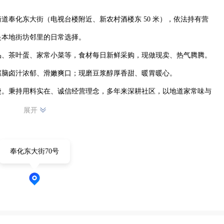
道奉化东大街（电视台楼附近、新农村酒楼东 50 米），依法持有营
本地街坊邻里的日常选择。

品、茶叶蛋、家常小菜等，食材每日新鲜采购，现做现卖、热气腾腾。
脑卤汁浓郁、滑嫩爽口；现磨豆浆醇厚香甜、暖胃暖心。

捷。秉持用料实在、诚信经营理念，多年来深耕社区，以地道家常味与
。
展开
奉化东大街70号