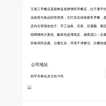
王老三早餐店是梨树县老牌便民早餐店，位于康平街
业执照与食品经营资质，主打东北传统家常早餐，是
店内主营现包包子、手工油条、豆浆、豆腐脑、粥
招牌猪肉大葱包、酸菜包皮薄馅足、咸香适口；豆腐
价格亲民实惠、分量扎实，环境干净整洁、出餐快
贴心服务，成为梨树县居民早餐、简餐的放心选择
公司地址
四平市奉化东大街70号