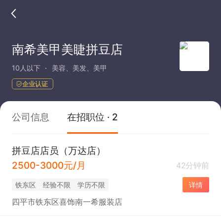
南希美甲美睫拼豆店
10人以下
美容、美发、美甲
企业认证
公司信息
在招职位 · 2
拼豆店店员（万达店）
2500-3000元/月
42分钟前
铁东区
经验不限
学历不限
详情
四平市铁东区喜饰南一希服装店