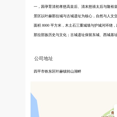
一，因孕育清初孝慈高皇后、清末慈禧太后与隆裕皇后，
景区以叶赫那拉城与古城遗址为核心，自然与人文交融。
面积 8000 平方米，木土石三重城墙与护城河环
那拉部族历史与文化；古城遗址保留东城、西城基
旖旎，配套冬季滑雪、夏季滑草等休闲项目，是集寻
景区秉持传承文化、活化遗产理念，以历史文化与
公司地址
文化旅游标杆。
四平市铁东区叶赫镇转山湖畔