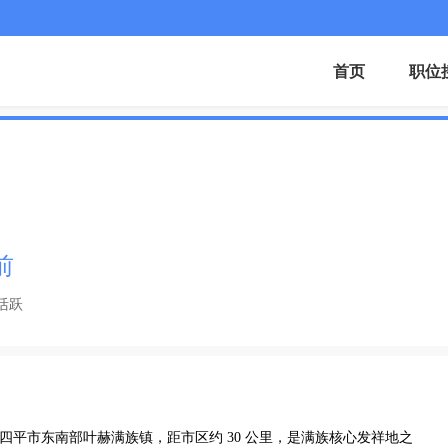
首页
职位
前
活跃
省四平市东南部叶赫满族镇，距市区约 30 公里，是满族核心发祥地之