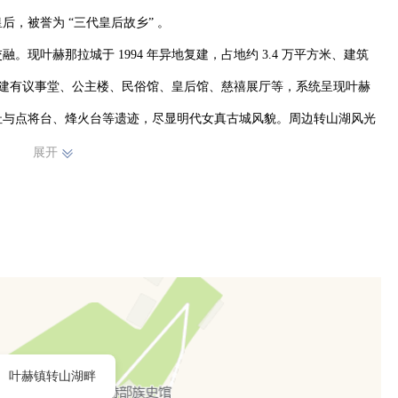
被誉为 “三代皇后故乡” 。

现叶赫那拉城于 1994 年异地复建，占地约 3.4 万平方米、建筑
绕，建有议事堂、公主楼、民俗馆、皇后馆、慈禧展厅等，系统呈现叶赫
址与点将台、烽火台等遗迹，尽显明代女真古城风貌。周边转山湖风光
根访古、文化体验与生态度假于一体的综合旅游区。

展开
满族风情为内核，打造多元文旅场景，持续成为东北区域具有代表性的
叶赫镇转山湖畔