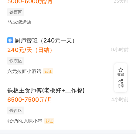
5000-6000元/月
25天前
铁西区
马成烧烤店
厨师替班（240元一天）
兼
240元/天（日结）
9小时前
铁东区
六元拉面小酒馆
认证
收藏
分享
铁板主食师傅(老板好+工作餐)
6500-7500元/月
4小时前
铁西区
张驴的.原味小串
认证