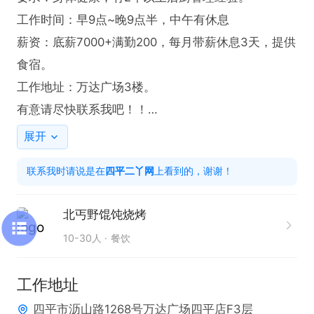
工作时间：早9点~晚9点半，中午有休息

薪资：底薪7000+满勤200，每月带薪休息3天，提供
食宿。

工作地址：万达广场3楼。

有意请尽快联系我吧！！

联系我时，请说是在“四平二丫网”看的信息，谢谢。
展开
联系我时请说是在
四平二丫网
上看到的，谢谢！
北丐野馄饨烧烤
10-30人
餐饮
工作地址
四平市沥山路1268号万达广场四平店F3层