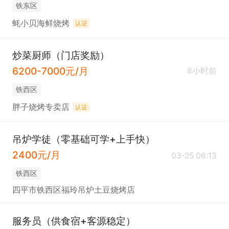
铁东区
蚝小贝海鲜烧烤
认证
炒菜厨师（门店奖励）
6200-7000元/月
8小时前
铁西区
胖子烧烤专卖店
认证
吊炉学徒（零基础可学+上手快）
2400元/月
03-25 06:13
铁西区
四平市铁西区福玲吊炉土豆烧烤店
服务员（供食宿+客源稳定）