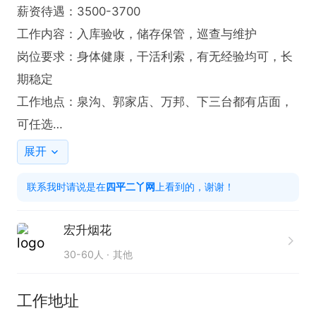
薪资待遇：3500-3700

工作内容：入库验收，储存保管，巡查与维护

岗位要求：身体健康，干活利索，有无经验均可，长
期稳定

工作地点：泉沟、郭家店、万邦、下三台都有店面，
可任选

有意请尽快电话联系我吧！！

展开
联系我时，请说是在“四平二丫网”看的信息，谢谢
联系我时请说是在
四平二丫网
上看到的，谢谢！
宏升烟花
30-60人
其他
工作地址