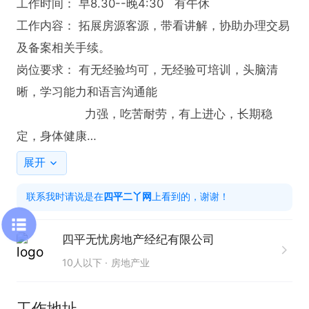
工作时间： 早8.30--晚4:30   有午休

工作内容： 拓展房源客源，带看讲解，协助办理交易
及备案相关手续。

岗位要求： 有无经验均可，无经验可培训，头脑清
晰，学习能力和语言沟通能 

                   力强，吃苦耐劳，有上进心，长期稳
定，身体健康

薪资待遇： 综合薪资 5000--10000+公休四天

展开
工作地址： 四平市铁东区七马路街东方居

联系我时请说是在
四平二丫网
上看到的，谢谢！
有意请尽快联系我吧！！

联系我时，请说是在“四平二丫网”看的信息，谢谢
四平无忧房地产经纪有限公司
10人以下
房地产业
工作地址