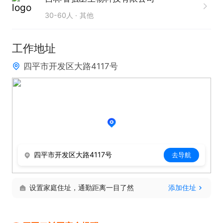
限公司

30-60人
其他
有意请尽快联系我吧！！

联系我时，请说是在“四平二丫网”看的信息，谢谢
工作地址
四平市开发区大路4117号
四平市开发区大路4117号
去导航
设置家庭住址，通勤距离一目了然
添加住址