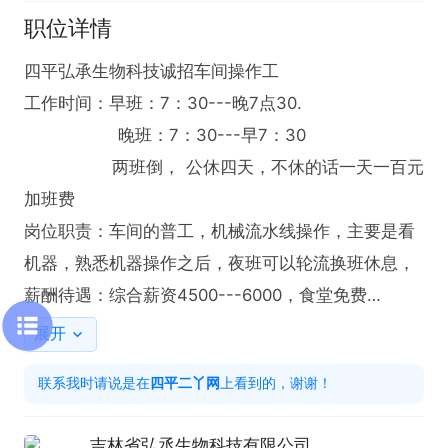
职位详情
四平弘承生物科技诚招车间操作工

工作时间：早班：7：30---晚7点30.

                  晚班：7：30---早7：30

                 两班倒， 公休四天，不休的话一天一百元
加班费

岗位职责：车间的普工，机械流水线操作，主要是看
机器，熟悉机器操作之后，夜班可以轮流换班休息，

薪酬待遇：综合薪资4500---6000，食堂免费

                  目前没有班车，不能住宿

展开
                  入职半年后根据个人表现缴纳社保和涨工
联系我时请说是在
四平二丫网
上看到的，谢谢！
资（表现突出者可提前）

工作地址：四平市开发区大路4117号弘丞生物科技有
吉林省弘丞生物科技有限公司