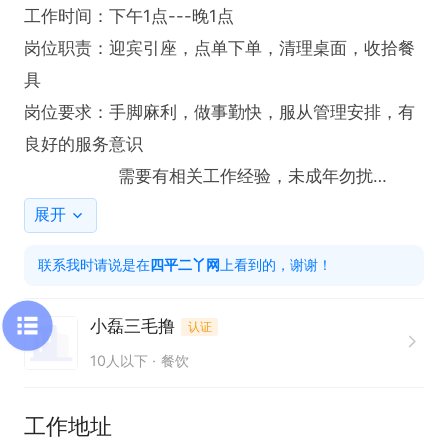
工作时间：下午1点---晚1点

岗位职责：迎宾引座，点单下单，清理桌面，收拾餐
具

岗位要求：手脚麻利，做事勤快，服从管理安排，有
良好的服务意识

                  需要有相关工作经验，未成年勿扰

薪资待遇：底薪3700+满勤200+酒水提成

展开
                  综合薪资4000+

联系我时请说是在
四平二丫网
上看到的，谢谢！
                  供食宿

工作地址：四平市东方居小区北2门东80米

小磊三毛撸
认证
温馨提示：

10人以下
餐饮
投递简历后请直接拨打电话，平时忙，简历看的少，
谢谢

工作地址
联系时请说是在二丫网上看到的~