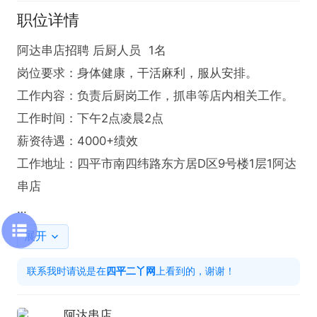
职位详情
阿达串店招聘 后厨人员  1名

岗位要求：身体健康，干活麻利，服从安排。

工作内容：负责后厨岗工作，抓串等店内相关工作。

工作时间：下午2点凌晨2点

薪资待遇：4000+绩效

工作地址：四平市南四纬路东方居D区9号楼1层1阿达
串店

有意请尽快电话联系我吧！！

展开
联系我时，请说是在“四平二丫网”看的信息，谢谢
联系我时请说是在
四平二丫网
上看到的，谢谢！
阿达串店