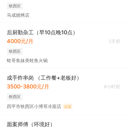
铁西区
马成烧烤店
后厨勤杂工（早10点晚10点）
4000元/月
2天前
铁西区
蛙哥鱼妹美蛙鱼火锅
成手炸串岗 （工作餐+老板好）
3500-3800元/月
9小时前
铁西区
四平市铁西区小博哥冷面店
认证
面案师傅（环境好）