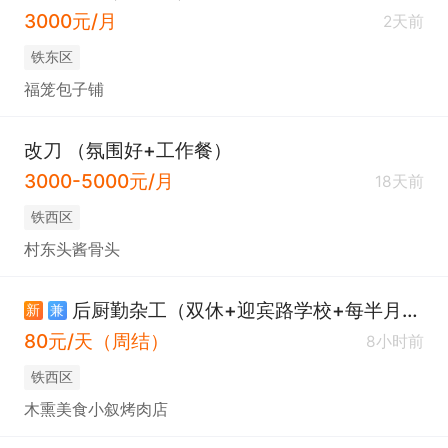
3000元/月
2天前
铁东区
福笼包子铺
改刀 （氛围好+工作餐）
3000-5000元/月
18天前
铁西区
村东头酱骨头
后厨勤杂工（双休+迎宾路学校+每半月一结算）
新
兼
80元/天（周结）
8小时前
铁西区
木熏美食小叙烤肉店