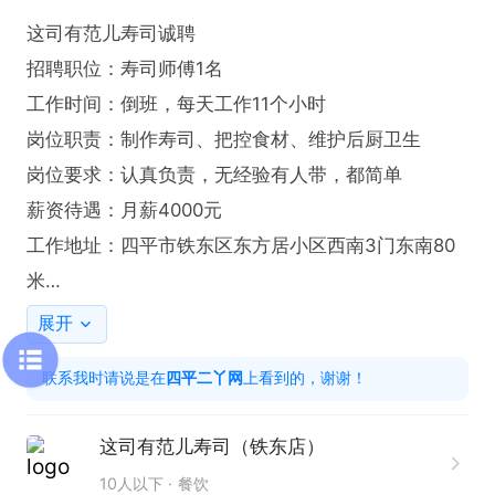
这司有范儿寿司诚聘

招聘职位：寿司师傅1名

工作时间：倒班，每天工作11个小时

岗位职责：制作寿司、把控食材、维护后厨卫生

岗位要求：认真负责，无经验有人带，都简单

薪资待遇：月薪4000元

工作地址：四平市铁东区东方居小区西南3门东南80
米

有意请尽快联系我把！！！！
展开
联系我时请说是在
四平二丫网
上看到的，谢谢！
这司有范儿寿司（铁东店）
10人以下
餐饮