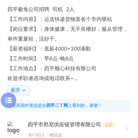
四平极兔公司招聘  司机  2人

【工作内容】：运送快递货物直各个市内驿站

【岗位要求】：身体健康，无不良嗜好，服从管理，
单件重量轻，活好干。

【薪资福利】：底薪4000+300满勤

【工作时间】：早6点-晚6点

【工作地点】：四平顺心科技有限公司

欢迎求职者咨询或电话联系~

联系我时，请说是在“四平二丫网”看的信息，谢谢
展开
联系我时请说是在
四平二丫网
上看到的，谢谢！
四平市邦尼供应链管理有限公司
认证
30-60人
物流业