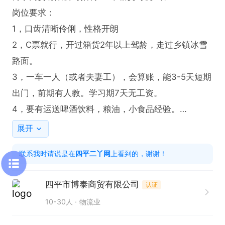
岗位要求：

1，口齿清晰伶俐，性格开朗

2，C票就行，开过箱货2年以上驾龄，走过乡镇冰雪
路面。

3，一车一人（或者夫妻工），会算账，能3-5天短期
出门，前期有人教。学习期7天无工资。

4，要有运送啤酒饮料，粮油，小食品经验。

5.主要销售五金日杂类产品，需要自己装卸车，3天一
展开
趟车循环工作。

联系我时请说是在
四平二丫网
上看到的，谢谢！
薪资待遇：提成工资一车货一结账，大概月入7000-1
0000

四平市博泰商贸有限公司
认证
具体细节满足以上条件，电话沟通，若感觉不合适，
10-30人
物流业
请勿扰

库房位置：铁西红嘴开发区附近