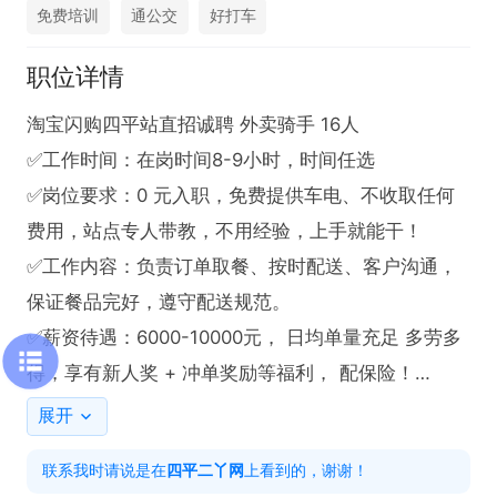
免费培训
通公交
好打车
职位详情
淘宝闪购四平站直招诚聘 外卖骑手 16人

✅工作时间：在岗时间8-9小时，时间任选

✅岗位要求：0 元入职，免费提供车电、不收取任何
费用，站点专人带教，不用经验，上手就能干！

✅工作内容：负责订单取餐、按时配送、客户沟通，
保证餐品完好，遵守配送规范。

✅薪资待遇：6000-10000元， 日均单量充足 多劳多
得，享有新人奖 + 冲单奖励等福利， 配保险！

✅工作地址：四平市站点就近分配！

展开
联系我时请说是在
四平二丫网
上看到的，谢谢！
面试前一对一解答，入职后全程服务跟进！想找稳定