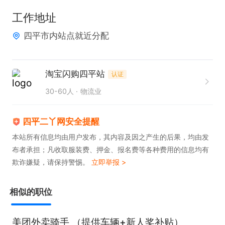
高薪工作，别错过！

工作地址
四平市内站点就近分配
欢迎求职者咨询或电话联系~

联系我时，请说是在“四平二丫网”看的信息，谢谢
淘宝闪购四平站
认证
30-60人
物流业
四平二丫网安全提醒
本站所有信息均由用户发布，其内容及因之产生的后果，均由发
布者承担；凡收取服装费、押金、报名费等各种费用的信息均有
欺诈嫌疑，请保持警惕。
立即举报 >
相似的职位
美团外卖骑手 （提供车辆+新人奖补贴）