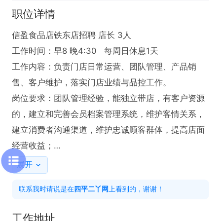
职位详情
信盈食品店铁东店招聘 店长 3人

工作时间：早8 晚4:30   每周日休息1天

工作内容：负责门店日常运营、团队管理、产品销
售、客户维护，落实门店业绩与品控工作。

岗位要求：团队管理经验，能独立带店，有客户资源
的，建立和完善会员档案管理系统，维护客情关系，
建立消费者沟通渠道，维护忠诚顾客群体，提高店面
经营收益；

薪资待遇：4000-10000元  底薪+提成+奖金

展开
联系我时请说是在
四平二丫网
上看到的，谢谢！
工作地址：

1.铁东区七马路富仁缘小区5号楼商网 （大庙右后）   

工作地址