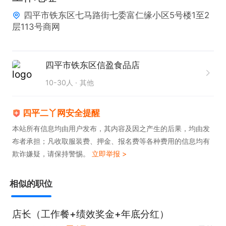
2.铁西区宏宇市场附近商网

四平市铁东区七马路街七委富仁缘小区5号楼1至2
3.卫校路商网（正源饼馆旁边）

层113号商网
 可就近选择工作地。
四平市铁东区信盈食品店
10-30人
其他
四平二丫网安全提醒
本站所有信息均由用户发布，其内容及因之产生的后果，均由发
布者承担；凡收取服装费、押金、报名费等各种费用的信息均有
欺诈嫌疑，请保持警惕。
立即举报 >
相似的职位
店长（工作餐+绩效奖金+年底分红）