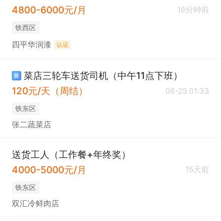
4800-6000元/月
16分钟前
铁西区
四平华润漆
认证
菜店三轮车送货司机（中午11点下班）
兼
120元/天（周结）
06-25 01:33
铁东区
张二蔬菜店
送货工人（工作餐+年终奖）
4000-5000元/月
15天前
铁东区
双汇冷鲜肉店