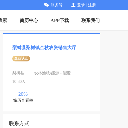
服务号
登录
|
注册
搜索
简历中心
APP下载
联系我们
梨树县梨树镇金秋农资销售大厅
企业认证
梨树县
农林渔牧/能源 - 能源
10-30人
20%
简历查看率
联系方式