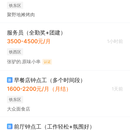
铁东区
聚野地摊烤肉
服务员（全勤奖+团建）
3500-4500元/月
1小时前
铁西区
张驴的.原味小串
认证
早餐店钟点工（多个时间段）
兼
1600-2200元/月（月结）
1天前
铁东区
大众面食店
前厅钟点工（工作轻松+氛围好）
兼