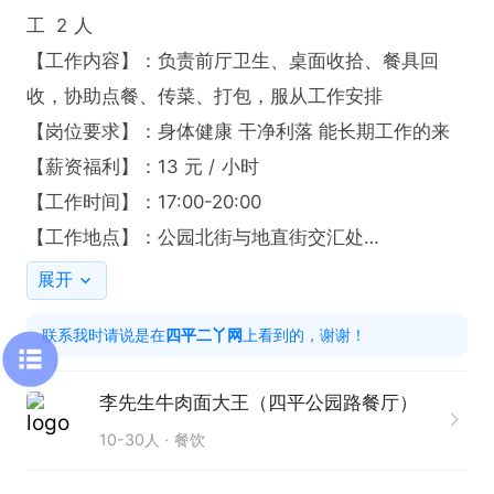
工  2 人

【工作内容】：负责前厅卫生、桌面收拾、餐具回
收，协助点餐、传菜、打包，服从工作安排

【岗位要求】：身体健康 干净利落 能长期工作的来

【薪资福利】：13 元 / 小时

【工作时间】：17:00-20:00

【工作地点】：公园北街与地直街交汇处

欢迎求职者咨询或电话联系

展开
联系我时，请说是在“四平二丫网”看的信息，谢谢
联系我时请说是在
四平二丫网
上看到的，谢谢！
李先生牛肉面大王（四平公园路餐厅）
10-30人
餐饮