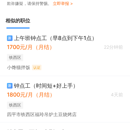
欺诈嫌疑，请保持警惕。
立即举报 >
相似的职位
上午班钟点工（早8点到下午1点）
兼
1700元/月（月结）
22分钟前
铁西区
小馋猫拌饭
认证
钟点工（时间短+好上手）
兼
1800元/月（月结）
4天前
铁西区
四平市铁西区福玲吊炉土豆烧烤店