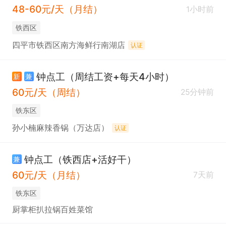
48-60元/天（月结）
1小时前
铁西区
四平市铁西区南方海鲜行南湖店
认证
钟点工（周结工资+每天4小时）
新
兼
60元/天（周结）
25分钟前
铁东区
孙小楠麻辣香锅（万达店）
认证
钟点工（铁西店+活好干）
兼
60元/天（月结）
7天前
铁东区
厨掌柜扒拉锅百姓菜馆