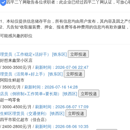
四平二丫网敬告各位求职者：此企业已经过四平二丫网认证，可放心
1、本站仅提供信息储存平台，所有信息均由用户发布，其内容及因之产
2、凡告知“收取服装费、押金、报名费等各种费用的信息均有欺诈嫌疑
可能感兴趣的职位
理货员（工作稳定+活好干）
[铁东区]
立即投递
好想来鑫荣小区店
/ 3000-3500元/月 /
刷新时间：2026-07-06 22:47
理货员（活简单+好上手）
[铁东区]
立即投递
阿阳生鲜超市
/ 3500元/月 /
刷新时间：2026-07-16 14:28
店员（倒班制+工作简单+要长期）
[铁西区]
立即投递
赵一鸣零食
/ 3000-4500元/月 /
刷新时间：2026-08-07 17:09
生鲜区理货员（交通便利）
[铁西区]
立即投递
四平市双亿超市（佳合店）
/ 2400-2800元/月 /
刷新时间：2026-08-06 10:35