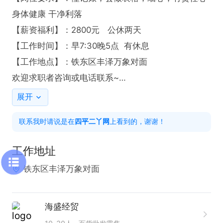
身体健康 干净利落

【薪资福利】：2800元   公休两天

【工作时间】：早7:30晚5点  有休息

【工作地点】：铁东区丰泽万象对面

欢迎求职者咨询或电话联系~

联系我时，请说是在“四平二丫网”看的信息，谢谢
展开
联系我时请说是在
四平二丫网
上看到的，谢谢！
工作地址
铁东区丰泽万象对面
海盛经贸