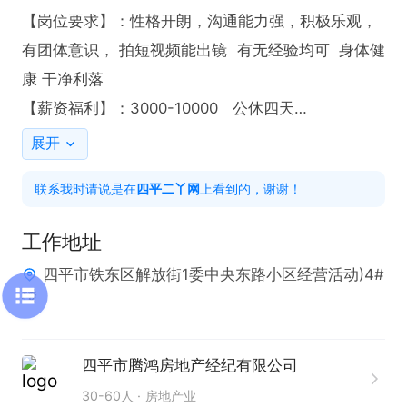
【岗位要求】：性格开朗，沟通能力强，积极乐观，
有团体意识， 拍短视频能出镜  有无经验均可  身体健
康 干净利落

【薪资福利】：3000-10000   公休四天

【工作时间】：早8晚5   有休息

展开
【工作地点】：四平市铁东区解放街1委中央东路小区
联系我时请说是在
四平二丫网
上看到的，谢谢！
经营活动)4#楼

欢迎求职者咨询或电话联系~

工作地址
联系我时，请说是在“四平二丫网”看的信息，谢谢
四平市铁东区解放街1委中央东路小区经营活动)4#
楼
四平市腾鸿房地产经纪有限公司
30-60人
房地产业