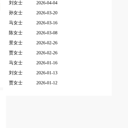
刘女士
2026-04-04
孙女士
2026-03-20
马女士
2026-03-16
陈女士
2026-03-08
景女士
2026-02-26
贾女士
2026-02-26
马女士
2026-01-16
刘女士
2026-01-13
贾女士
2026-01-12