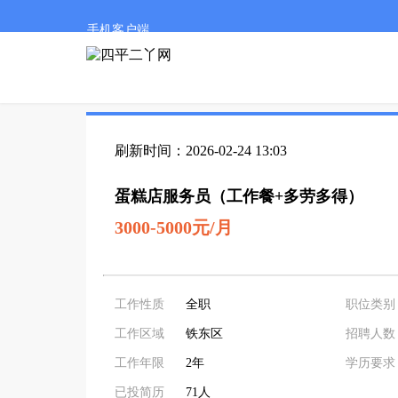
手机客户端
刷新时间：2026-02-24 13:03
蛋糕店服务员（工作餐+多劳多得）
3000-5000元/月
工作性质
全职
职位类别
工作区域
铁东区
招聘人数
工作年限
2年
学历要求
已投简历
71人