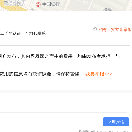
如有不实立即举报
平二丫网认证，可放心联系
用户发布，其内容及因之产生的后果，均由发布者承担，与
种费用的信息均有欺诈嫌疑，请保持警惕。
我要举报>>>
立即投递