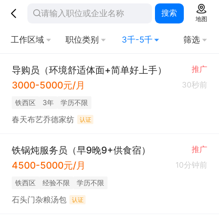
搜索
地图
工作区域
职位类别
3千-5千
筛选
导购员（环境舒适体面+简单好上手）
推广
3000-5000元/月
30秒前
铁西区
3年
学历不限
春天布艺乔德家纺
认证
铁锅炖服务员（早9晚9+供食宿）
推广
4500-5000元/月
10分钟前
铁西区
经验不限
学历不限
石头门杂粮汤包
认证