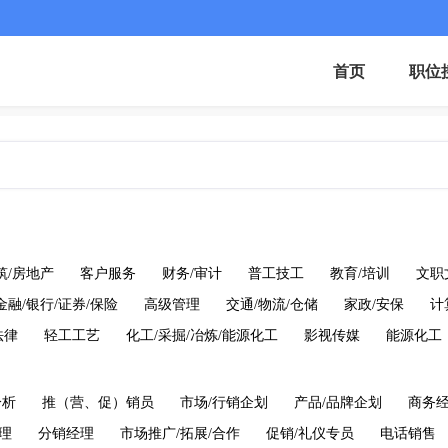
首页
职位
筑/房地产
客户服务
财务/审计
普工技工
教育/培训
文职
金融/银行/证券/保险
高级管理
交通/物流/仓储
家政/安保
计
法律
轻工工艺
化工/采掘/冶炼/能源化工
影视传媒
能源化工
分析
推（营、促）销员
市场/行销企划
产品/品牌企划
商务
理
分销经理
市场推广/拓展/合作
促销/礼仪专员
电话销售