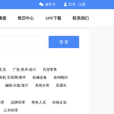
服务号
登录
|
注册
搜索
简历中心
APP下载
联系我们
搜 索
文员
广告/美术/设计
百货零售
算机/互联网/硬件
机械设备
咨询顾问
编辑/出版/发行
其他分类
应届生
经理
品牌经理
商务人员
价格企划
公关经理