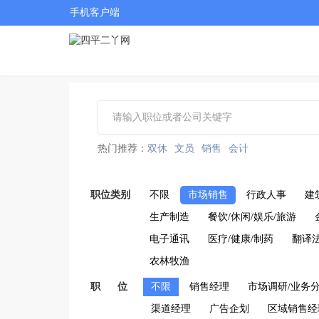
手机客户端
热门推荐：
双休
文员
销售
会计
职位类别
不限
市场销售
行政人事
建
生产制造
餐饮/休闲/娱乐/旅游
电子通讯
医疗/健康/制药
翻译
农林牧渔
职 位
不限
销售经理
市场调研/业务
渠道经理
广告企划
区域销售经