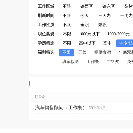
工作区域
不限
铁西区
铁东区
梨树
刷新时间
不限
今天
三天内
一周内
工作性质
不限
全职
兼职
职位薪资
不限
1000元以下
1000-2000元
学历筛选
不限
高中以下
高中
中专/
福利筛选
不限
五险
提供食宿
年底双
班车接送
工作餐
年终奖
免
职位名
汽车销售顾问（工作餐）
销售经理