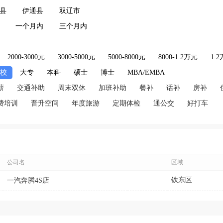
县
伊通县
双辽市
一个月内
三个月内
2000-3000元
3000-5000元
5000-8000元
8000-1.2万元
1.
技校
大专
本科
硕士
博士
MBA/EMBA
薪
交通补助
周末双休
加班补助
餐补
话补
房补
费培训
晋升空间
年度旅游
定期体检
通公交
好打车
公司名
区域
铁东区
一汽奔腾4S店