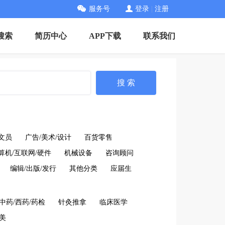
服务号
登录
|
注册
搜索
简历中心
APP下载
联系我们
搜 索
文员
广告/美术/设计
百货零售
算机/互联网/硬件
机械设备
咨询顾问
编辑/出版/发行
其他分类
应届生
中药/西药/药检
针灸推拿
临床医学
美