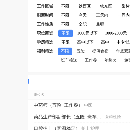
工作区域
不限
铁西区
铁东区
梨树
刷新时间
不限
今天
三天内
一周内
工作性质
不限
全职
兼职
职位薪资
不限
1000元以下
1000-2000元
学历筛选
不限
高中以下
高中
中专/
福利筛选
不限
五险
提供食宿
年底双
班车接送
工作餐
年终奖
免
职位名
中药师（五险+工作餐）
中医
药品生产部副部长（五险+班车+工作餐）
医药检验
口腔护士（客源稳定）
护士/护理