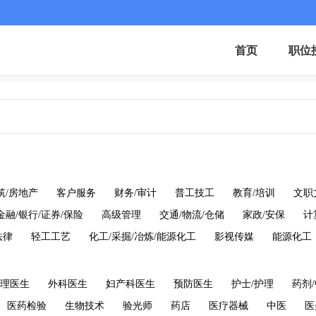
首页
职位
筑/房地产
客户服务
财务/审计
普工技工
教育/培训
文职
金融/银行/证券/保险
高级管理
交通/物流/仓储
家政/安保
计
法律
轻工工艺
化工/采掘/冶炼/能源化工
影视传媒
能源化工
理医生
外科医生
妇产科医生
预防医生
护士/护理
药剂/
医药检验
生物技术
验光师
药店
医疗器械
中医
医