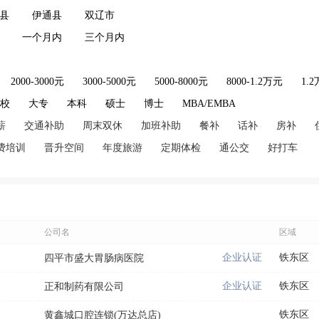
县
伊通县
双辽市
一个月内
三个月内
2000-3000元
3000-5000元
5000-8000元
8000-1.2万元
1.
技校
大专
本科
硕士
博士
MBA/EMBA
薪
交通补助
周末双休
加班补助
餐补
话补
房补
费培训
晋升空间
年度旅游
定期体检
通公交
好打车
公司名
区域
企业认证
铁东区
四平市盛大胃肠病医院
企业认证
铁东区
正和制药有限公司
铁东区
黄鑫城口腔连锁(万达总店)