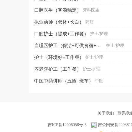
口腔医生（客源稳定）
牙科医生
执业药师（双休+长白）
药店
口腔护士（提成+工作餐）
护士/护理
自理区护工（保洁+可供食宿+接受无经验）
护士/护理
护士（环境好+工作餐）
护士/护理
养老院护工（工作餐）
护士/护理
中医中药讲师（五险+班车）
中医
关于我们
联系我
吉ICP备12006058号-5
吉公网安备2203810