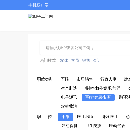
手机客户端
热门推荐：
双休
文员
销售
会计
职位类别
不限
市场销售
行政人事
建
生产制造
餐饮/休闲/娱乐/旅游
电子通讯
医疗/健康/制药
翻译
农林牧渔
职 位
不限
医生/医师
牙科医生
心
妇幼保健
卫生防疫
医药代表