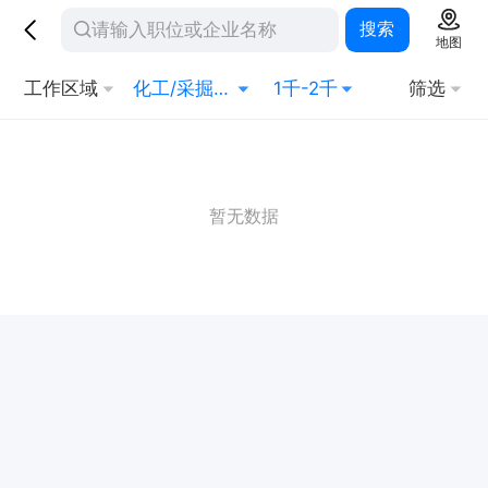
搜索
地图
工作区域
化工/采掘/冶炼/能源化工
1千-2千
筛选
暂无数据