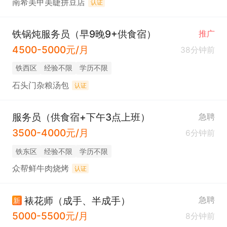
南希美甲美睫拼豆店
认证
铁锅炖服务员（早9晚9+供食宿）
推广
4500-5000元/月
38分钟前
铁西区
经验不限
学历不限
石头门杂粮汤包
认证
服务员（供食宿+下午3点上班）
急聘
3500-4000元/月
6分钟前
铁东区
经验不限
学历不限
众帮鲜牛肉烧烤
认证
裱花师（成手、半成手）
急聘
新
5000-5500元/月
8分钟前