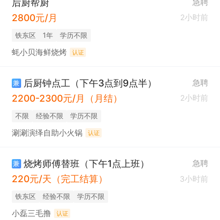
后厨帮厨
急聘
2800元/月
2小时前
铁东区
1年
学历不限
蚝小贝海鲜烧烤
认证
后厨钟点工（下午3点到9点半）
急聘
兼
2200-2300元/月（月结）
2小时前
不限
经验不限
学历不限
涮涮演绎自助小火锅
认证
烧烤师傅替班（下午1点上班）
急聘
兼
220元/天（完工结算）
3小时前
铁东区
经验不限
学历不限
小磊三毛撸
认证