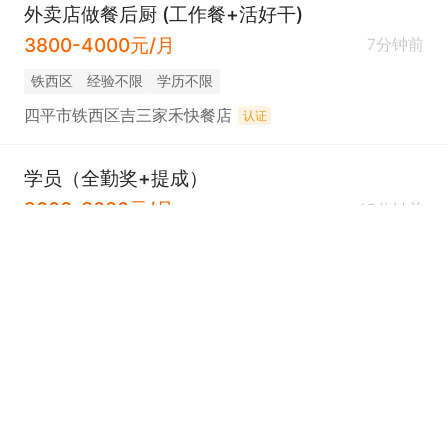
外卖店做餐后厨 (工作餐+活好干)
3800-4000元/月
7分钟前
铁西区
经验不限
学历不限
四平市铁西区吉三家禾快餐店
认证
学员（全勤奖+提成）
2000-3000元/月
13分钟前
铁西区
经验不限
高中
四平市铁西区麻上开心蛋糕店
认证
海鲜学徒工（下午4点到12点）
2200-2500元/月
13分钟前
铁东区
经验不限
学历不限
蚝小贝海鲜烧烤
认证