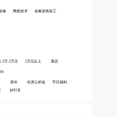
副食
陶瓷技术
金银首饰加工
1.2万-2万元
2万元以上
面议
BA
房补
住房公积金
节日福利
交
好打车