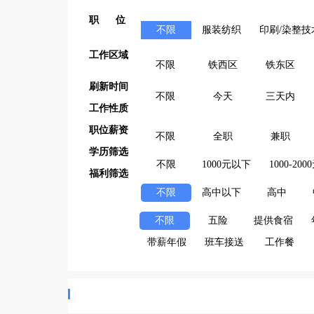
职 位
不限
服装纺织
印刷/染整技
工作区域
不限
铁西区
铁东区
刷新时间
不限
今天
三天内
工作性质
职位薪资
不限
全职
兼职
学历筛选
不限
1000元以下
1000-200
福利筛选
不限
高中以下
高中
不限
五险
提供食宿
带薪年假
班车接送
工作餐