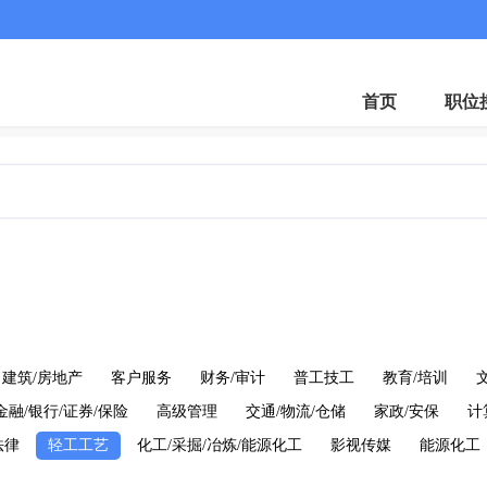
首页
职位
建筑/房地产
客户服务
财务/审计
普工技工
教育/培训
金融/银行/证券/保险
高级管理
交通/物流/仓储
家政/安保
计
法律
轻工工艺
化工/采掘/冶炼/能源化工
影视传媒
能源化工