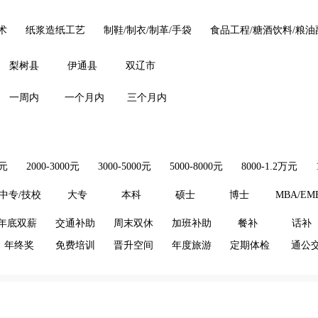
术
纸浆造纸工艺
制鞋/制衣/制革/手袋
食品工程/糖酒饮料/粮油
梨树县
伊通县
双辽市
一周内
一个月内
三个月内
0元
2000-3000元
3000-5000元
5000-8000元
8000-1.2万元
中专/技校
大专
本科
硕士
博士
MBA/EM
年底双薪
交通补助
周末双休
加班补助
餐补
话补
年终奖
免费培训
晋升空间
年度旅游
定期体检
通公