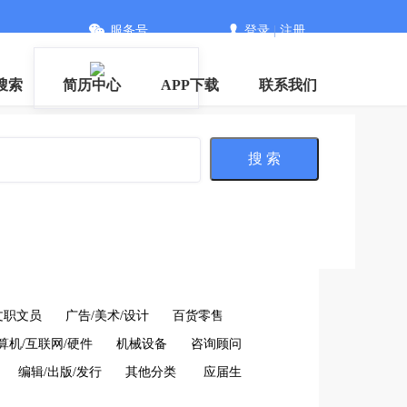
服务号
登录
|
注册
搜索
简历中心
APP下载
联系我们
搜 索
文职文员
广告/美术/设计
百货零售
算机/互联网/硬件
机械设备
咨询顾问
编辑/出版/发行
其他分类
应届生