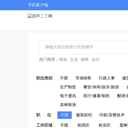
手机客户端
热门推荐：
双休
文员
销售
会计
职位类别
不限
市场销售
行政人事
建
生产制造
餐饮/休闲/娱乐/旅游
电子通讯
医疗/健康/制药
翻译
农林牧渔
职 位
不限
服装纺织
印刷/染整技术
工作区域
不限
铁西区
铁东区
梨树