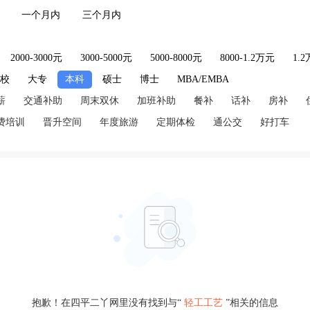
一个月内
三个月内
2000-3000元
3000-5000元
5000-8000元
8000-1.2万元
1.
技校
大专
本科
硕士
博士
MBA/EMBA
薪
交通补助
周末双休
加班补助
餐补
话补
房补
费培训
晋升空间
年度旅游
定期体检
通公交
好打车
抱歉！在四平二丫网里没有找到与“
轻工工艺
”相关的信息