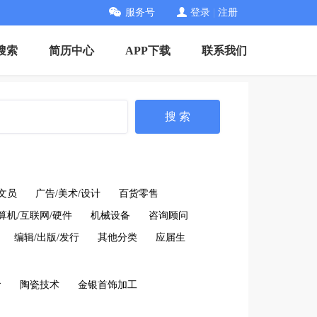
服务号
登录
|
注册
搜索
简历中心
APP下载
联系我们
搜 索
文员
广告/美术/设计
百货零售
算机/互联网/硬件
机械设备
咨询顾问
编辑/出版/发行
其他分类
应届生
食
陶瓷技术
金银首饰加工