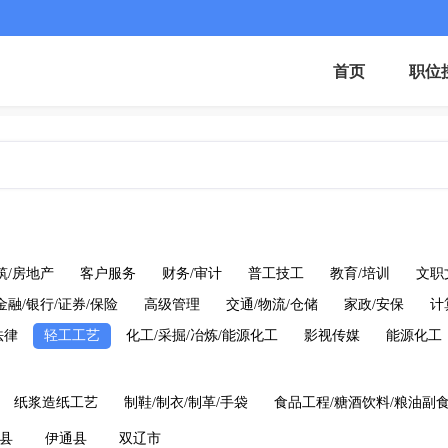
首页
职位
筑/房地产
客户服务
财务/审计
普工技工
教育/培训
文职
金融/银行/证券/保险
高级管理
交通/物流/仓储
家政/安保
计
法律
轻工工艺
化工/采掘/冶炼/能源化工
影视传媒
能源化工
纸浆造纸工艺
制鞋/制衣/制革/手袋
食品工程/糖酒饮料/粮油副
县
伊通县
双辽市