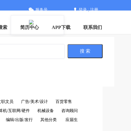
服务号
登录
|
注册
搜索
简历中心
APP下载
联系我们
搜 索
文职文员
广告/美术/设计
百货零售
算机/互联网/硬件
机械设备
咨询顾问
编辑/出版/发行
其他分类
应届生