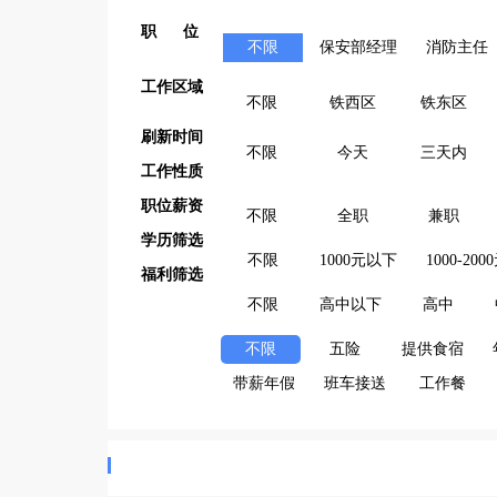
职 位
不限
保安部经理
消防主任
工作区域
不限
铁西区
铁东区
刷新时间
不限
今天
三天内
工作性质
职位薪资
不限
全职
兼职
学历筛选
不限
1000元以下
1000-200
福利筛选
不限
高中以下
高中
不限
五险
提供食宿
带薪年假
班车接送
工作餐