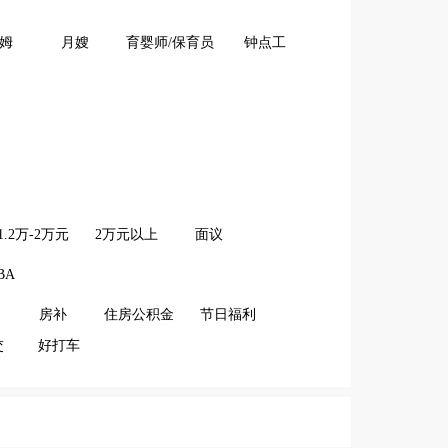
姆
月嫂
育婴师/保育员
钟点工
1.2万-2万元
2万元以上
面议
BA
房补
住房公积金
节日福利
交
好打车