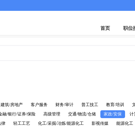
首页
职位
建筑/房地产
客户服务
财务/审计
普工技工
教育/培训
金融/银行/证券/保险
高级管理
交通/物流/仓储
家政/安保
计
法律
轻工工艺
化工/采掘/冶炼/能源化工
影视传媒
能源化工