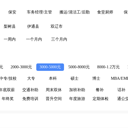
保安
车务经理/主管
搬运/清洁工/后勤
食堂厨师
保
梨树县
伊通县
双辽市
一周内
一个月内
三个月内
0元
2000-3000元
3000-5000元
5000-8000元
8000-1.2万元
中专/技校
大专
本科
硕士
博士
MBA/EM
年底双薪
交通补助
周末双休
加班补助
餐补
话补
年终奖
免费培训
晋升空间
年度旅游
定期体检
通公