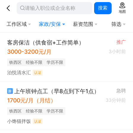
搜索
地图
工作区域
家政/安保
薪资范围
筛选
客房保洁（供食宿+工作简单）
推广
3000-3200元/月
3小时前
铁西区
经验不限
学历不限
泊悦清水汇
认证
上午班钟点工（早8点到下午1点）
急聘
兼
1700元/月（月结）
33分钟前
铁西区
经验不限
学历不限
小馋猫拌饭
认证