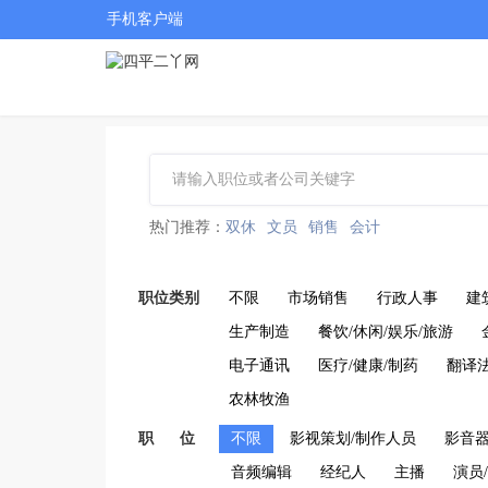
手机客户端
热门推荐：
双休
文员
销售
会计
职位类别
不限
市场销售
行政人事
建
生产制造
餐饮/休闲/娱乐/旅游
电子通讯
医疗/健康/制药
翻译
农林牧渔
职 位
不限
影视策划/制作人员
影音
音频编辑
经纪人
主播
演员