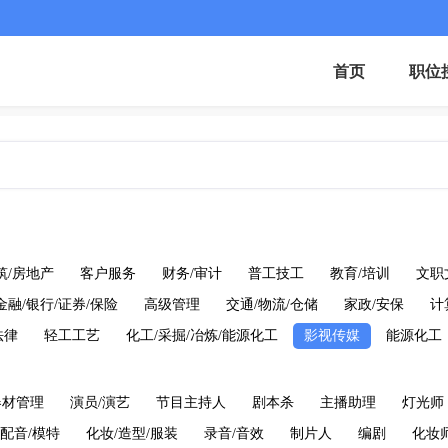
首页
职位
筑/房地产
客户服务
财务/审计
普工技工
教育/培训
文职
金融/银行/证券/保险
高级管理
交通/物流/仓储
家政/安保
计
法律
轻工工艺
化工/采掘/冶炼/能源化工
影视传媒
能源化工
器材管理
演员/演艺
节目主持人
剧本杀
主播助理
灯光师
/配音/模特
化妆/造型/服装
录音/音效
制片人
编剧
化妆