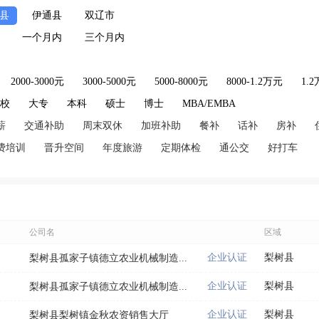
县
伊通县
双辽市
一个月内
三个月内
2000-3000元
3000-5000元
5000-8000元
8000-1.2万元
1.
技校
大专
本科
硕士
博士
MBA/EMBA
薪
交通补助
周末双休
加班补助
餐补
话补
房补
费培训
晋升空间
年度旅游
定期体检
通公交
好打车
公司名
区域
企业认证
梨树县
梨树县孤家子镇德立农业机械制造...
企业认证
梨树县
梨树县孤家子镇德立农业机械制造...
企业认证
梨树县
梨树县梨树镇金秋农资销售大厅