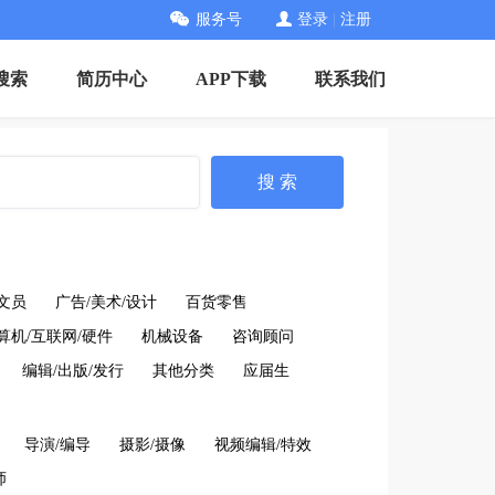
服务号
登录
|
注册
搜索
简历中心
APP下载
联系我们
搜 索
文员
广告/美术/设计
百货零售
算机/互联网/硬件
机械设备
咨询顾问
编辑/出版/发行
其他分类
应届生
导演/编导
摄影/摄像
视频编辑/特效
师