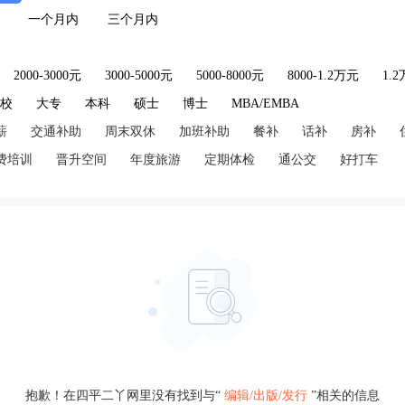
一个月内
三个月内
2000-3000元
3000-5000元
5000-8000元
8000-1.2万元
1.
技校
大专
本科
硕士
博士
MBA/EMBA
薪
交通补助
周末双休
加班补助
餐补
话补
房补
费培训
晋升空间
年度旅游
定期体检
通公交
好打车
抱歉！在四平二丫网里没有找到与“
编辑/出版/发行
”相关的信息