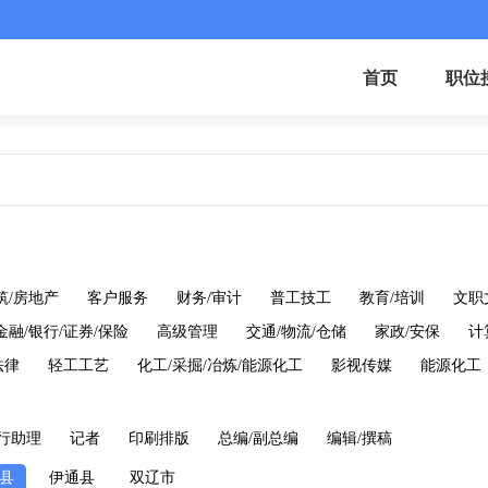
首页
职位
筑/房地产
客户服务
财务/审计
普工技工
教育/培训
文职
金融/银行/证券/保险
高级管理
交通/物流/仓储
家政/安保
计
法律
轻工工艺
化工/采掘/冶炼/能源化工
影视传媒
能源化工
行助理
记者
印刷排版
总编/副总编
编辑/撰稿
县
伊通县
双辽市