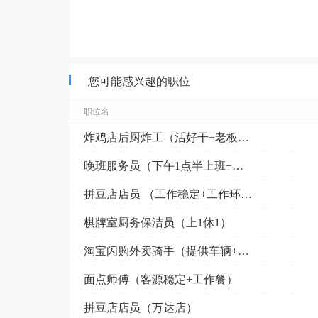
您可能感兴趣的职位
职位名
炸鸡店后厨炸工（活好干+老板好）
晚班服务员（下午1点半上班+供食宿）
拼豆店店员 （工作稳定+工作环境好）
棋牌室厨务保洁员（上1休1）
淘宝闪购外卖骑手（提供车辆+新人奖+高单量）
面点师傅（客源稳定+工作餐）
拼豆店店员（万达店）