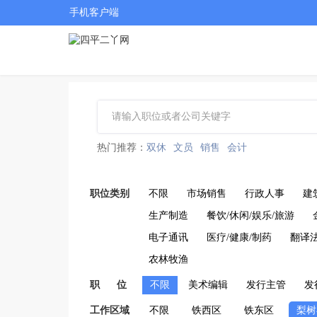
手机客户端
热门推荐：
双休
文员
销售
会计
职位类别
不限
市场销售
行政人事
建
生产制造
餐饮/休闲/娱乐/旅游
电子通讯
医疗/健康/制药
翻译
农林牧渔
职 位
不限
美术编辑
发行主管
发
工作区域
不限
铁西区
铁东区
梨树