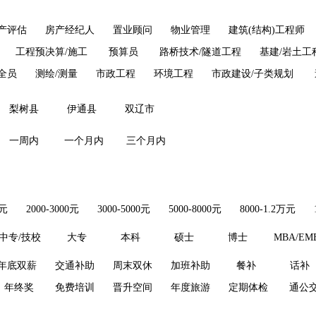
产评估
房产经纪人
置业顾问
物业管理
建筑(结构)工程师
工程预决算/施工
预算员
路桥技术/隧道工程
基建/岩土工
全员
测绘/测量
市政工程
环境工程
市政建设/子类规划
梨树县
伊通县
双辽市
一周内
一个月内
三个月内
0元
2000-3000元
3000-5000元
5000-8000元
8000-1.2万元
中专/技校
大专
本科
硕士
博士
MBA/EM
年底双薪
交通补助
周末双休
加班补助
餐补
话补
年终奖
免费培训
晋升空间
年度旅游
定期体检
通公