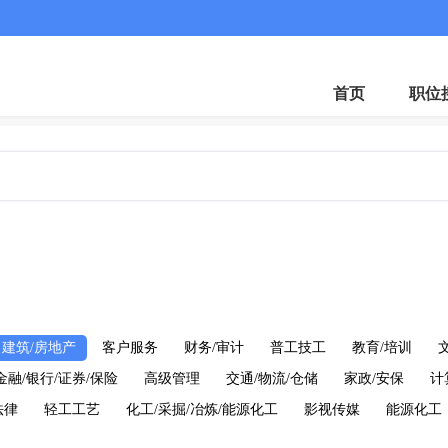
首页
职位
建筑/房地产
客户服务
财务/审计
普工技工
教育/培训
金融/银行/证券/保险
高级管理
交通/物流/仓储
家政/安保
计
法律
轻工工艺
化工/采掘/冶炼/能源化工
影视传媒
能源化工