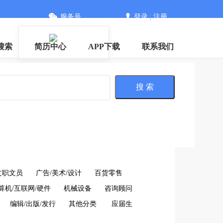
服务号
登录
|
注册
搜索
简历中心
APP下载
联系我们
搜 索
文职文员
广告/美术/设计
百货零售
算机/互联网/硬件
机械设备
咨询顾问
编辑/出版/发行
其他分类
应届生