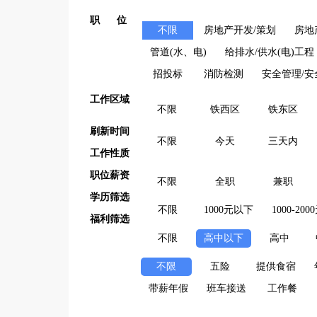
职 位
不限
房地产开发/策划
房地
管道(水、电)
给排水/供水(电)工程
招投标
消防检测
安全管理/安
工作区域
不限
铁西区
铁东区
刷新时间
不限
今天
三天内
工作性质
职位薪资
不限
全职
兼职
学历筛选
不限
1000元以下
1000-200
福利筛选
不限
高中以下
高中
不限
五险
提供食宿
带薪年假
班车接送
工作餐