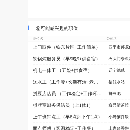
您可能感兴趣的职位
职位名
公司名
上门取件（铁东片区+工作简单）
四平市邦尼
铁锅炖服务员（早9晚9+供食宿）
石头门杂粮
机电一体工 （五险+供食宿）
辽宁德威
送水工（工作餐+长期有活+老板好）
福源水站
拼豆店店员 （工作稳定+工作环境好）
拼豆吧
棋牌室厨务保洁员（上1休1）
逸品清茶馆
上午班钟点工（早8点到下午1点）
小馋猫拌饭
面点师傅（客源稳定+工作餐）
土家酱香饼