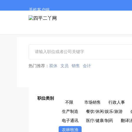
手机客户端
热门推荐：
双休
文员
销售
会计
职位类别
不限
市场销售
行政人事
生产制造
餐饮/休闲/娱乐/旅游
电子通讯
医疗/健康/制药
翻译
农林牧渔