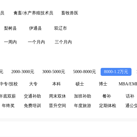
员
禽畜/水产养殖技术员
畜牧兽医
梨树县
伊通县
双辽市
一周内
一个月内
三个月内
0元
2000-3000元
3000-5000元
5000-8000元
8000-1.2万元
中专/技校
大专
本科
硕士
博士
MBA/EM
年底双薪
交通补助
周末双休
加班补助
餐补
话补
年终奖
免费培训
晋升空间
年度旅游
定期体检
通公