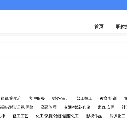
首页
职位
建筑/房地产
客户服务
财务/审计
普工技工
教育/培训
金融/银行/证券/保险
高级管理
交通/物流/仓储
家政/安保
计
法律
轻工工艺
化工/采掘/冶炼/能源化工
影视传媒
能源化工