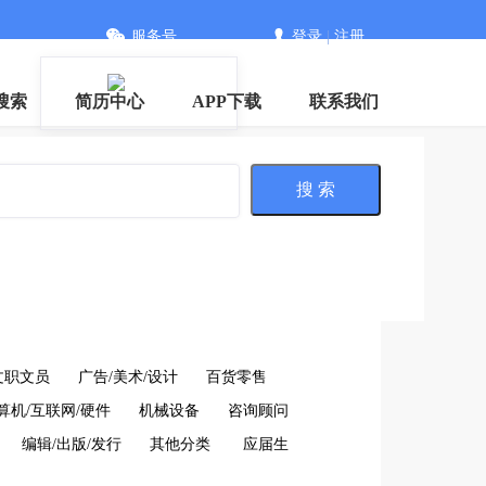
服务号
登录
|
注册
搜索
简历中心
APP下载
联系我们
搜 索
文职文员
广告/美术/设计
百货零售
算机/互联网/硬件
机械设备
咨询顾问
编辑/出版/发行
其他分类
应届生