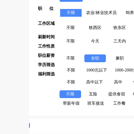
职 位
不限
农业/林业技术员
饲养
工作区域
不限
铁西区
铁东区
刷新时间
不限
今天
三天内
工作性质
职位薪资
不限
全职
兼职
学历筛选
不限
1000元以下
1000-200
福利筛选
不限
高中以下
高中
不限
五险
提供食宿
带薪年假
班车接送
工作餐