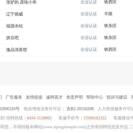
企业认证
铁西区
张驴的.原味小串
企业认证
不限
辽宁德威
企业认证
铁东区
福源水站
企业认证
铁东区
拼豆吧
企业认证
铁西区
逸品清茶馆
们
广告服务
友情链接
诚聘英才
免责声明
帮助中心
投诉与建议
2000320号
电信增值业务许可证：
吉B2-20150208
人力资源服务许可
求职·招聘热线：
0434-3120005
客服手机号：
15500102322
客服微信
意，不得转载本网站(www.sipingzhaopin.com)之所有招聘信息及作品