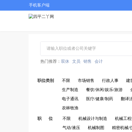
手机客户端
热门推荐：
双休
文员
销售
会计
职位类别
不限
市场销售
行政人事
建
生产制造
餐饮/休闲/娱乐/旅游
电子通讯
医疗/健康/制药
翻译
农林牧渔
职 位
不限
机械设计与制造
机械工程
气动/液压
机械制图
精密机械/