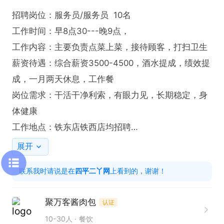
招聘岗位：服务员/服务员  10名

工作时间：早8点30---晚9点，

工作内容：主要负责点菜上菜，接待顾客，打扫卫生

薪资待遇：综合薪资3500-4500，酒水提成，绩效提
成，一月两天休息，工作餐

岗位需求：干活干净利索，有眼力见，长期稳定，身
体健康

工作地点：铁东店铁西店均招聘

早8:00--晚9:00之间可电话联系

展开
有意请尽快电话联系我吧！！

联系我时请说是在
四平二丫网
上看到的，谢谢！
联系我时，请说是在“四平二丫网”看的信息，谢谢
聚万客酱肉包
认证
10-30人
餐饮